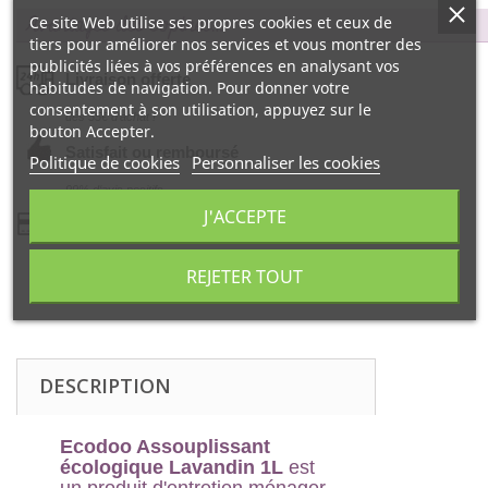
Avantages des copines…
Ce site Web utilise ses propres cookies et ceux de
tiers pour améliorer nos services et vous montrer des
publicités liées à vos préférences en analysant vos
Livraison offerte
habitudes de navigation. Pour donner votre
consentement à son utilisation, appuyez sur le
dés 55€ d‘achat !
bouton Accepter.
Satisfait ou remboursé
Politique de cookies
Personnaliser les cookies
99% d‘avis positifs
J'ACCEPTE
Paiement 100% sécurisé
par la Banque CIC
REJETER TOUT
DESCRIPTION
Ecodoo Assouplissant
écologique Lavandin 1L
est