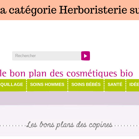
QUILLAGE
SOINS HOMMES
SOINS BÉBÉS
SANTÉ
IDÉ
Les bons plans des copines