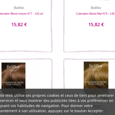
Beliflor
Beliflor
loration Blond moyen N°7 - 120 ml
Coloration Blond Miel N°9 - 135
15,82 €
15,82 €
ite Web utilise ses propres cookies et ceux de tiers pour améliorer
services et vous montrer des publicités liées à vos préférences en
ysant vos habitudes de navigation. Pour donner votre
entement à son utilisation, appuyez sur le bouton Accepter.