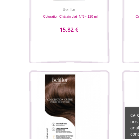
Beliflor
Coloration Châtain clair N°5 - 120 ml
Co
15,82 €
Ce s
nos 
anal
cons