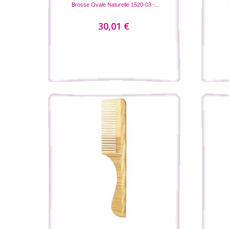
Brosse Ovale Naturelle 1520-03 -...
30,01 €