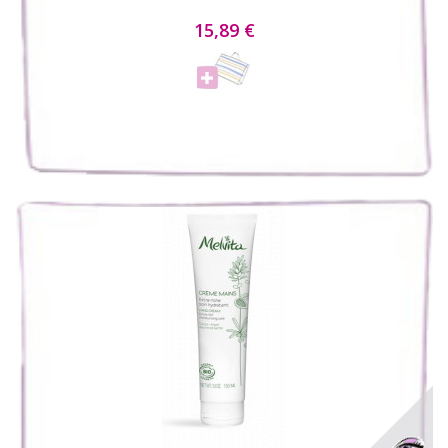
15,89 €