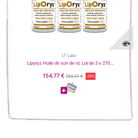
LT Labo
Liporyz Huile de son de riz Lot de 3 x 270...
154,77 €
193,47 €
-20%