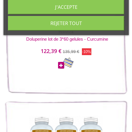
J'ACCEPTE
REJETER TOUT
Holistica
Doluperine lot de 3*60 gelules - Curcumine
122,39 €
135,99 €
-10%