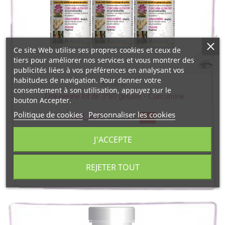
Ce site Web utilise ses propres cookies et ceux de
tiers pour améliorer nos services et vous montrer des
publicités liées à vos préférences en analysant vos
habitudes de navigation. Pour donner votre
Holistica
consentement à son utilisation, appuyez sur le
Doluperine lot de 3*60 gelules - Curcumine
bouton Accepter.
Politique de cookies
Personnaliser les cookies
122,39 €
135,99 €
-10%
J'ACCEPTE
REJETER TOUT