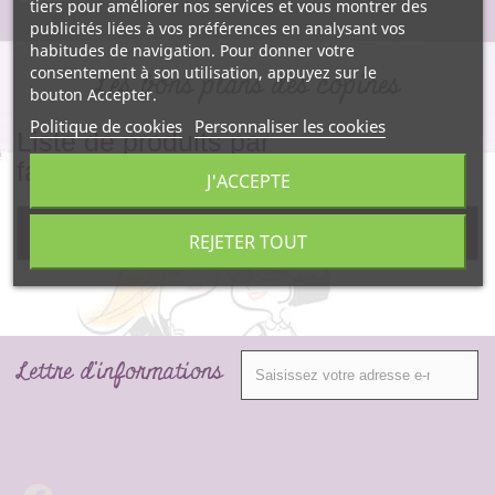
tiers pour améliorer nos services et vous montrer des
publicités liées à vos préférences en analysant vos
habitudes de navigation. Pour donner votre
consentement à son utilisation, appuyez sur le
Les bons plans des copines
bouton Accepter.
Politique de cookies
Personnaliser les cookies
Liste de produits par
fabricant Maurice Mességué
J'ACCEPTE
Pas de produit pour ce fabricant.
REJETER TOUT
Lettre d'informations