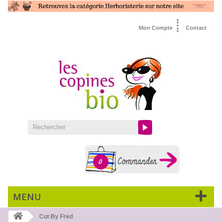
Mon Compte
Contact
0
MENU
Cut By Fred