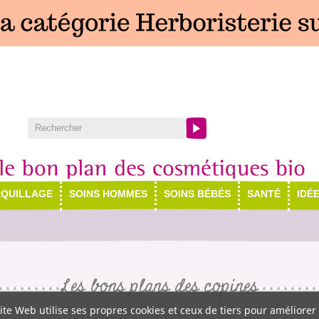
QUILLAGE
SOINS HOMMES
SOINS BÉBÉS
SANTÉ
IDÉ
Les bons plans des copines
ite Web utilise ses propres cookies et ceux de tiers pour améliorer