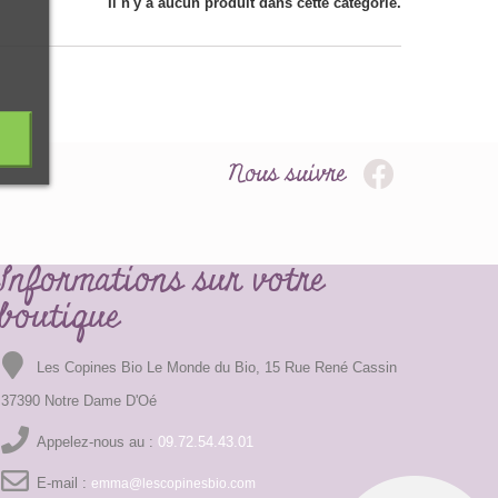
Il n'y a aucun produit dans cette catégorie.
Nous suivre
Informations sur votre
boutique
Les Copines Bio Le Monde du Bio, 15 Rue René Cassin
37390 Notre Dame D'Oé
Appelez-nous au :
09.72.54.43.01
E-mail :
emma@lescopinesbio.com