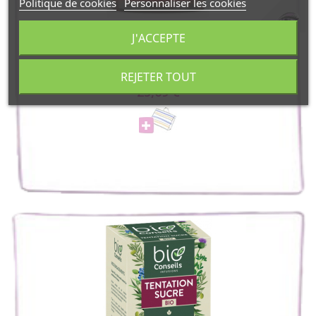
Politique de cookies
Personnaliser les cookies
J'ACCEPTE
Super Diet
Quatuor Ail Olivier Tilleul Aubépine Bio...
REJETER TOUT
25,69 €