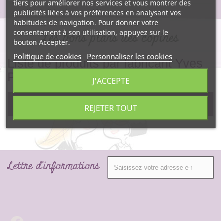
tiers pour améliorer nos services et vous montrer des
publicités liées à vos préférences en analysant vos
habitudes de navigation. Pour donner votre
consentement à son utilisation, appuyez sur le
Les bons plans des copines
bouton Accepter.
Politique de cookies
Personnaliser les cookies
Liste de produits par fabricant Yves
Ponroy
J'ACCEPTE
Pas de produit pour ce fabricant.
REJETER TOUT
Lettre d'informations