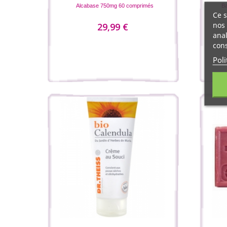
Alcabase 750mg 60 comprimés
Ba
Ce s
nos 
29,99 €
anal
cons
Poli