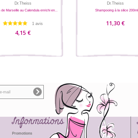
Dr.Theiss
Dr.Theiss
de Marseille au Calendula enrichi en...
Shampooing à la silice 200ml
11,30 €
1 avis
4,15 €
Informations
Promotions