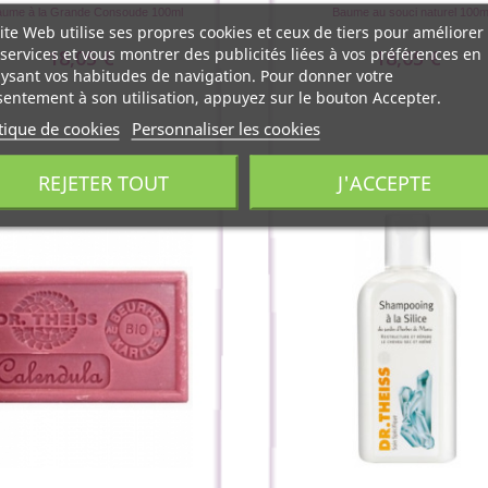
ume à la Grande Consoude 100ml
Baume au souci naturel 100m
ite Web utilise ses propres cookies et ceux de tiers pour améliorer
services et vous montrer des publicités liées à vos préférences en
18,05 €
18,05 €
ysant vos habitudes de navigation. Pour donner votre
entement à son utilisation, appuyez sur le bouton Accepter.
tique de cookies
Personnaliser les cookies
REJETER TOUT
J'ACCEPTE