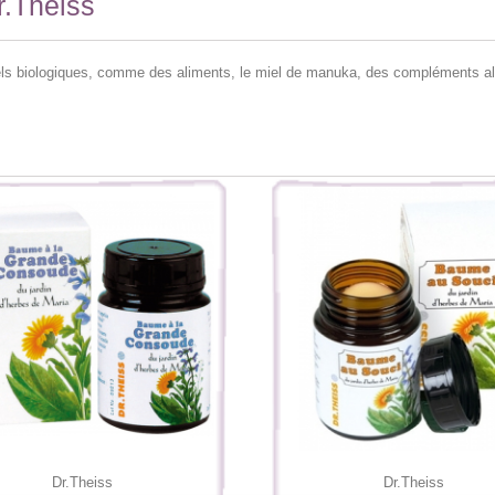
r.Theiss
els biologiques, comme des aliments, le miel de manuka, des compléments al
Dr.Theiss
Dr.Theiss