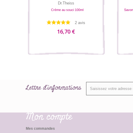
Dr.Theiss
Crème au souci 100ml
Savon 
2 avis
16,70 €
Lettre d'informations
Mon compte
Mes commandes