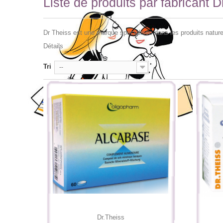
Liste de produits par fabricant D
Dr Theiss est une marque spécialisée dans les produits natur
Détails
Tri
--
Dr.Theiss