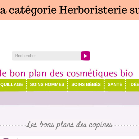
QUILLAGE
SOINS HOMMES
SOINS BÉBÉS
SANTÉ
IDÉ
Les bons plans des copines