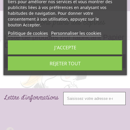
tiers pour améliorer nos services et vous montrer des
publicités liées à vos préférences en analysant vos
habitudes de navigation. Pour donner votre
consentement à son utilisation, appuyez sur le
Les bons plans des copines
bouton Accepter.
Politique de cookies
Personnaliser les cookies
Liste de produits par fabricant Papier
D'Armenie
J'ACCEPTE
Pas de produit pour ce fabricant.
REJETER TOUT
Lettre d'informations