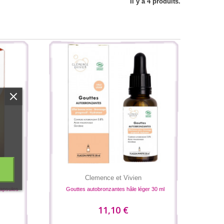
Il y a 4 produits.
Clemence et Vivien
capsules
Gouttes autobronzantes hâle léger 30 ml
11,10 €