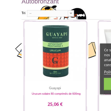
Autobronzant
Tri
--
Ce s
nos 
anal
cons
Poli
Guayapi
Urucum solaire 80 comprimés de 600mg
Autob
25,06 €