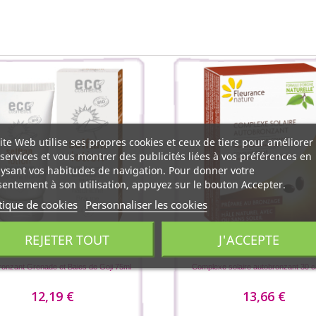
ite Web utilise ses propres cookies et ceux de tiers pour améliorer
services et vous montrer des publicités liées à vos préférences en
ysant vos habitudes de navigation. Pour donner votre
entement à son utilisation, appuyez sur le bouton Accepter.
tique de cookies
Personnaliser les cookies
REJETER TOUT
J'ACCEPTE
Eco Cosmetics
Fleurance Nature
ronzant Grenade et Baies de Goji 75ml
Complexe solaire autobronzant 30 
12,19 €
13,66 €