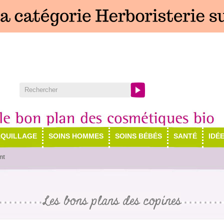
QUILLAGE
SOINS HOMMES
SOINS BÉBÉS
SANTÉ
IDÉ
nt
Les bons plans des copines