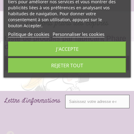
tiers pour améliorer nos services et vous montrer des
publicités liées à vos préférences en analysant vos
habitudes de navigation. Pour donner votre
consentement à son utilisation, appuyez sur le
Les bons plans des copines
bouton Accepter.
Politique de cookies
Personnaliser les cookies
Liste de produits par fabricant Phare
d'Eckmuhl
J'ACCEPTE
Pas de produit pour ce fabricant.
REJETER TOUT
Lettre d'informations