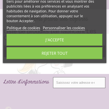
tiers pour améliorer nos services et vous montrer des
publicités liées à vos préférences en analysant vos
habitudes de navigation. Pour donner votre
consentement à son utilisation, appuyez sur le
Les bons plans des copines
bouton Accepter.
Politique de cookies
Personnaliser les cookies
Liste de produits par fabricant Les
Couleurs De Jeanne
J'ACCEPTE
Pas de produit pour ce fabricant.
REJETER TOUT
Lettre d'informations