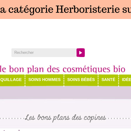
QUILLAGE
SOINS HOMMES
SOINS BÉBÉS
SANTÉ
IDÉ
Les bons plans des copines