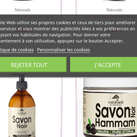
Naturado
Naturado
de beauté Rose Musquée du Chili Bio...
Huile de Pâquerette fermeté du Bus
ite Web utilise ses propres cookies et ceux de tiers pour améliorer
services et vous montrer des publicités liées à vos préférences en
16,56 €
9,22 €
ysant vos habitudes de navigation. Pour donner votre
entement à son utilisation, appuyez sur le bouton Accepter.
tique de cookies
Personnaliser les cookies
REJETER TOUT
J'ACCEPTE