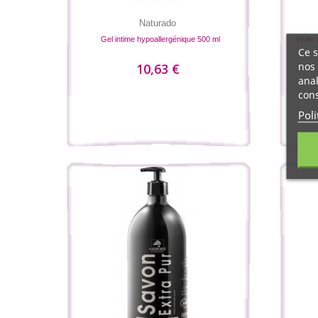
Naturado
Gel intime hypoallergénique 500 ml
Huile 
Ce s
nos 
10,63 €
anal
cons
Poli