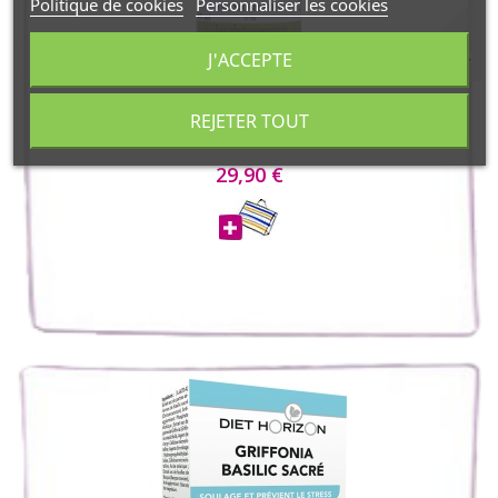
Politique de cookies
Personnaliser les cookies
J'ACCEPTE
Herboristerie de Paris
REJETER TOUT
Phyto-concentré nuit paisible dans les...
29,90 €