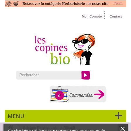
Mon Compte
Contact
0
MENU
Silicium Espana Loic Le Ribault
Ce site Web utilise ses propres cookies et ceux de