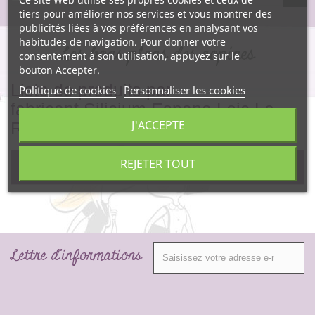
tiers pour améliorer nos services et vous montrer des
publicités liées à vos préférences en analysant vos
habitudes de navigation. Pour donner votre
Les bons plans des copines
consentement à son utilisation, appuyez sur le
bouton Accepter.
Liste de produits par
Politique de cookies
Personnaliser les cookies
fabricant Silicium Espana Loic Le
J'ACCEPTE
Ribault
REJETER TOUT
Pas de produit pour ce fabricant.
Lettre d'informations