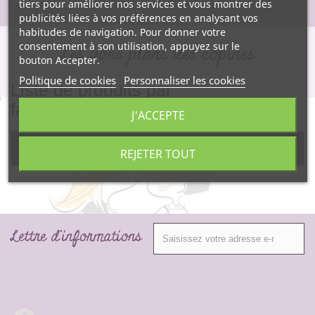
tiers pour améliorer nos services et vous montrer des
publicités liées à vos préférences en analysant vos
habitudes de navigation. Pour donner votre
consentement à son utilisation, appuyez sur le
Les bons plans des copines
bouton Accepter.
Politique de cookies
Personnaliser les cookies
Liste de produits par
fabricant Belledonne Chocolatier
J'ACCEPTE
Pas de produit pour ce fabricant.
REJETER TOUT
Lettre d'informations