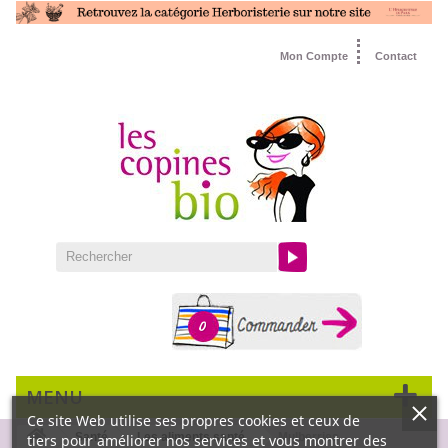
Mon Compte
Contact
0
MENU
Ce site Web utilise ses propres cookies et ceux de
Santé
Les aliments santé
Mulberries
tiers pour améliorer nos services et vous montrer des