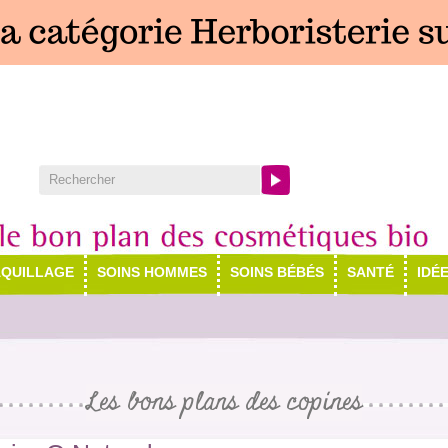
QUILLAGE
SOINS HOMMES
SOINS BÉBÉS
SANTÉ
IDÉ
Les bons plans des copines