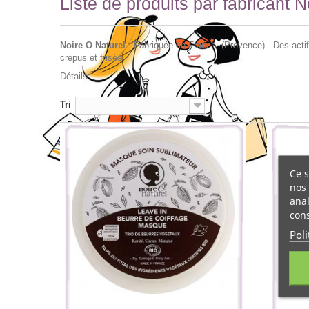
Liste de produits par fabricant N
Noire O Naturel
- Fabriquée en France. (Provence) - Des actif
crépus et frisés.
Détails
Tri
--
Ce s
nos 
anal
cons
Poli