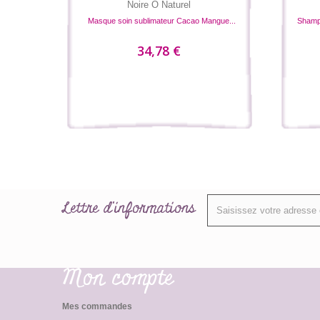
Noire O Naturel
Masque soin sublimateur Cacao Mangue...
Shampo
34,78 €
Lettre d'informations
Mon compte
Mes commandes