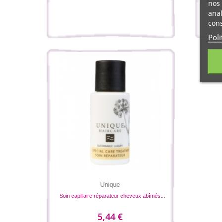
nos 
anal
cons
Poli
Unique
Soin capillaire réparateur cheveux abîmés...
5,44 €