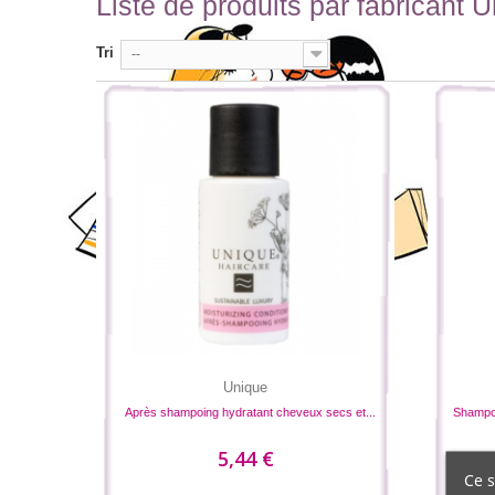
Liste de produits par fabricant 
Tri
--
Unique
Après shampoing hydratant cheveux secs et...
Shampoi
5,44 €
Ce s