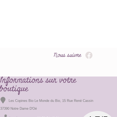
Nous suivre
Informations sur votre
boutique
Les Copines Bio Le Monde du Bio, 15 Rue René Cassin
37390 Notre Dame D'Oé