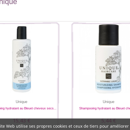
Unique
Unique
Unique
ng hydratant au Bleuet cheveux secs...
Shampooing hydratant au Bleuet che
15,43 €
5,44 €
ite Web utilise ses propres cookies et ceux de tiers pour améliorer