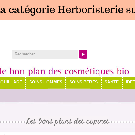
QUILLAGE
SOINS HOMMES
SOINS BÉBÉS
SANTÉ
IDÉ
Les bons plans des copines