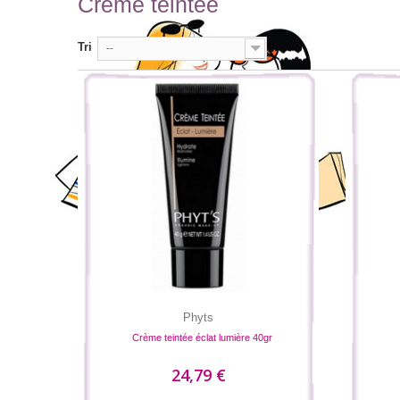
Crème teintée
Tri
--
Phyts
Crème teintée éclat lumière 40gr
24,79 €