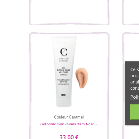
Ce s
nos 
anal
cons
Poli
Couleur Caramel
Gel bonne mine velours 30 ml No 61 -...
Base
33,00 €