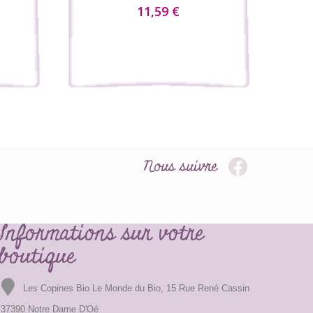
11,59 €
Nous suivre
Informations sur votre
boutique
Les Copines Bio Le Monde du Bio, 15 Rue René Cassin
37390 Notre Dame D'Oé