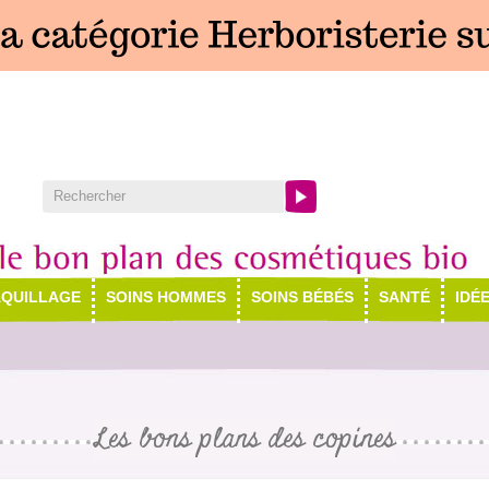
QUILLAGE
SOINS HOMMES
SOINS BÉBÉS
SANTÉ
IDÉ
Les bons plans des copines