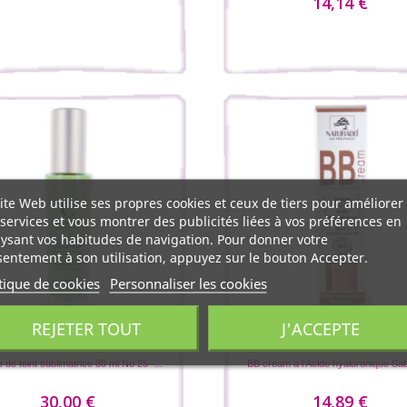
14,14 €
ite Web utilise ses propres cookies et ceux de tiers pour améliorer
services et vous montrer des publicités liées à vos préférences en
ysant vos habitudes de navigation. Pour donner votre
entement à son utilisation, appuyez sur le bouton Accepter.
tique de cookies
Personnaliser les cookies
REJETER TOUT
J'ACCEPTE
Couleur Caramel
Naturado
 de teint sublimatrice 30 ml No 25 -...
BB cream à l'Acide hyaluronique Sa
30,00 €
14,89 €