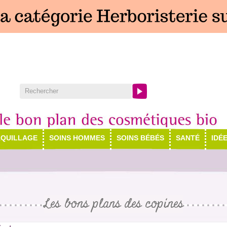
QUILLAGE
SOINS HOMMES
SOINS BÉBÉS
SANTÉ
IDÉ
Les bons plans des copines