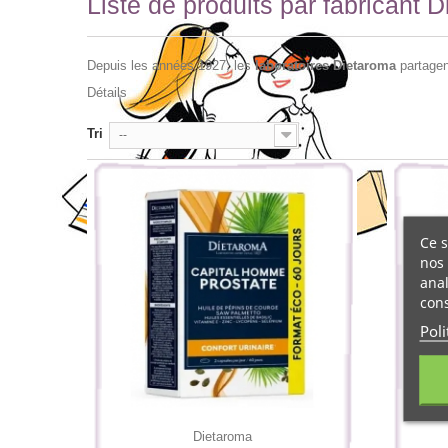
Liste de produits par fabricant 
Depuis les années 1927, les
laboratoires Dietaroma
partagent
Détails
Tri
--
Ce s
nos 
anal
cons
Poli
Dietaroma