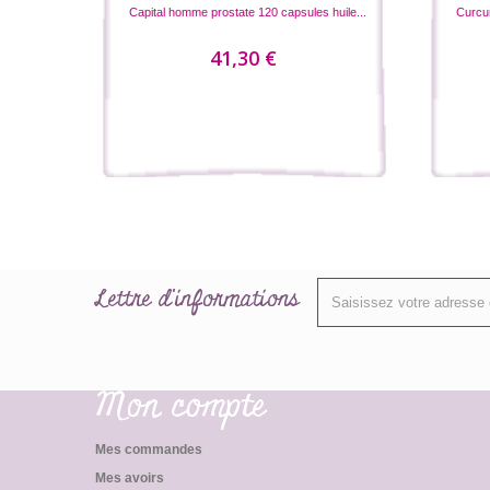
Capital homme prostate 120 capsules huile...
Curcum
41,30 €
Lettre d'informations
Mon compte
Mes commandes
Mes avoirs