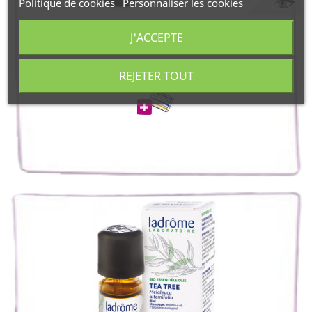
Politique de cookies
Personnaliser les cookies
Ladrôme
J'ACCEPTE
Huile essentielle de Bois de Santal Bio 5 ml
39,04 €
REJETER TOUT