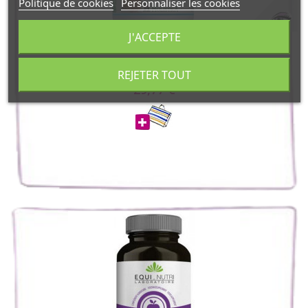
Politique de cookies
Personnaliser les cookies
J'ACCEPTE
Holistica
Propargile Propolis Argile 64 gélules...
REJETER TOUT
29,77 €