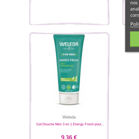
nos 
anal
cons
Poli
Weleda
Gel Douche Men 3 en 1 Energy Fresh pour...
9,36 €