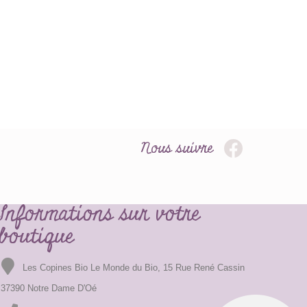
Nous suivre
Informations sur votre
boutique
Les Copines Bio Le Monde du Bio, 15 Rue René Cassin
37390 Notre Dame D'Oé