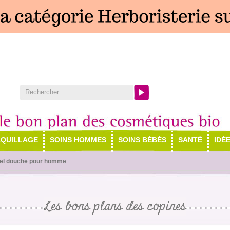
QUILLAGE
SOINS HOMMES
SOINS BÉBÉS
SANTÉ
IDÉ
el douche pour homme
Les bons plans des copines