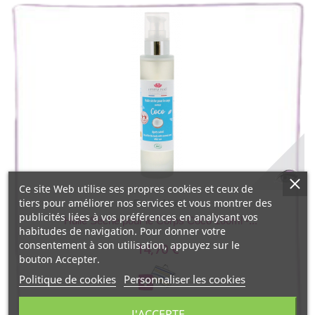
Ce site Web utilise ses propres cookies et ceux de
tiers pour améliorer nos services et vous montrer des
Emma Noël
publicités liées à vos préférences en analysant vos
Huile Sèche pour le Corps Coco 100ml -...
habitudes de navigation. Pour donner votre
consentement à son utilisation, appuyez sur le
14,70 €
bouton Accepter.
Politique de cookies
Personnaliser les cookies
J'ACCEPTE