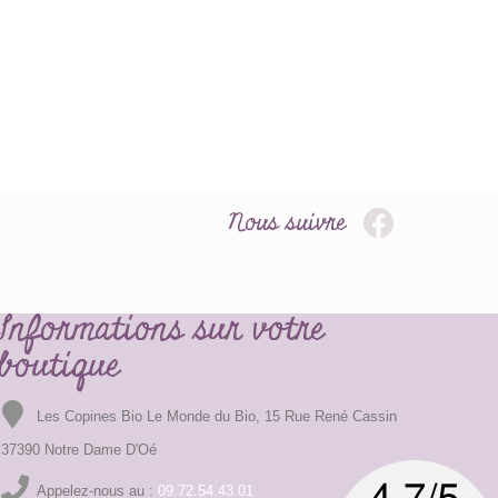
Nous suivre
Informations sur votre
boutique
Les Copines Bio Le Monde du Bio, 15 Rue René Cassin
37390 Notre Dame D'Oé
Appelez-nous au :
09.72.54.43.01