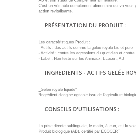
AB et son statut de Complément alimentaire.
C'est un véritable complément alimentaire qui va vous 
action revitalisante.
PRÉSENTATION DU PRODUIT :
Les caractéristiques Produit :
- Actifs : des actifs comme la gelée royale bio et pure
- Activité : contre les agressions du quotidien et contre
- Label : Non testé sur les Animaux, Ecocert, AB
INGREDIENTS - ACTIFS GELÉE ROY
_Gelée royale liquide*
*Ingrédient d'origine agricole issu de l'agriculture bi
CONSEILS D'UTILISATIONS :
La prise directe sublinguale, le matin, à jeun, est la v
Produit biologique (AB), certifié par ECOCERT