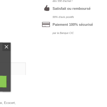
dés 55€ d‘achat !
Satisfait ou remboursé
99% d‘avis positifs
Paiement 100% sécurisé
par la Banque CIC
e de
ux, Ecocert,