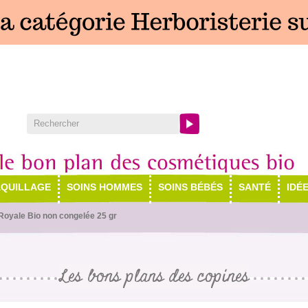
QUILLAGE
SOINS HOMMES
SOINS BÉBÉS
SANTÉ
IDÉ
Royale Bio non congelée 25 gr
Les bons plans des copines