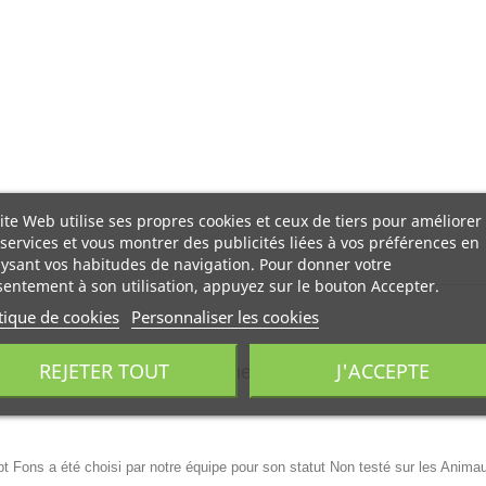
ite Web utilise ses propres cookies et ceux de tiers pour améliorer
services et vous montrer des publicités liées à vos préférences en
ysant vos habitudes de navigation. Pour donner votre
entement à son utilisation, appuyez sur le bouton Accepter.
tique de cookies
Personnaliser les cookies
REJETER TOUT
J'ACCEPTE
o non congelée 25 gr
permet de faire une cure complèt
pt Fons a été choisi par notre équipe pour son statut Non testé sur les Anima