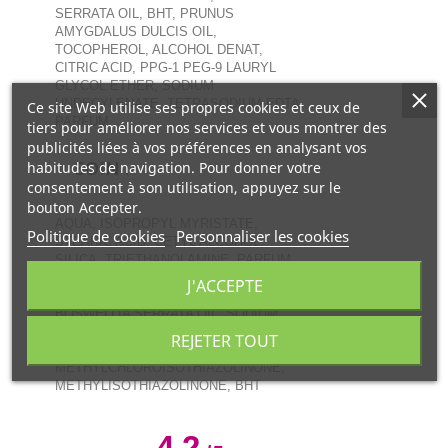
SERRATA OIL, BHT, PRUNUS
AMYGDALUS DULCIS OIL,
TOCOPHEROL, ALCOHOL DENAT,
CITRIC ACID, PPG-1 PEG-9 LAURYL
GLYCOL ETHER, SODIUM
UNDECYLENATE, TETRASODIUM EDTA,
Ce site Web utilise ses propres cookies et ceux de
PARFUM
tiers pour améliorer nos services et vous montrer des
publicités liées à vos préférences en analysant vos
SOIN :
habitudes de navigation. Pour donner votre
consentement à son utilisation, appuyez sur le
bouton Accepter.
AQUA, ISOPROPYL MYRISTATE,
Politique de cookies
Personnaliser les cookies
STEARIC ACID, CETYL ALCOHOL,
SILICA, TRIETHANOLAMINE, PARFUM,
KAOLIN, SESAMUM INDICUM SEED
J'ACCEPTE
OIL, MELIA AZADIRACHTA SEED OIL,
BOSWELLIA SERRATA OIL, SODIUM
HYALURONATE EXTRACT,
REJETER TOUT
PHENOXYETHANOL,
METHYLCHLOROISOTHIAZOLINONE,
METHYLISOTHIAZOLINONE, BHT
4.2