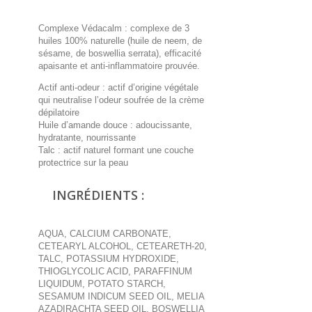
Complexe Védacalm : complexe de 3
huiles 100% naturelle (huile de neem, de
sésame, de boswellia serrata), efficacité
apaisante et anti-inflammatoire prouvée.
Actif anti-odeur : actif d’origine végétale
qui neutralise l’odeur soufrée de la crème
dépilatoire
Huile d’amande douce : adoucissante,
hydratante, nourrissante
Talc : actif naturel formant une couche
protectrice sur la peau
INGRÉDIENTS :
AQUA, CALCIUM CARBONATE,
CETEARYL ALCOHOL, CETEARETH-20,
TALC, POTASSIUM HYDROXIDE,
THIOGLYCOLIC ACID, PARAFFINUM
LIQUIDUM, POTATO STARCH,
SESAMUM INDICUM SEED OIL, MELIA
AZADIRACHTA SEED OIL, BOSWELLIA