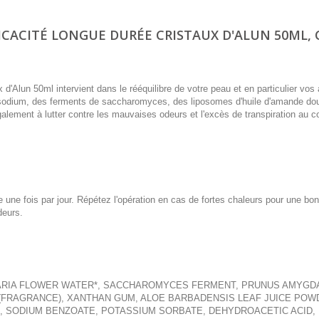
CACITÉ LONGUE DURÉE CRISTAUX D'ALUN 50ML, 
d'Alun 50ml intervient dans le rééquilibre de votre peau et en particulier vos 
e sodium, des ferments de saccharomyces, des liposomes d'huile d'amande do
également à lutter contre les mauvaises odeurs et l'excès de transpiration au c
 une fois par jour. Répétez l'opération en cas de fortes chaleurs pour une bo
deurs.
MARIA FLOWER WATER*, SACCHAROMYCES FERMENT, PRUNUS AMYGD
(FRAGRANCE), XANTHAN GUM, ALOE BARBADENSIS LEAF JUICE POW
 SODIUM BENZOATE, POTASSIUM SORBATE, DEHYDROACETIC ACID, 