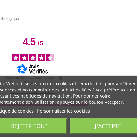
 Biologique
4.5
/
5
Basé sur
130
avis soumis à un
contrôle
ite Web utilise ses propres cookies et ceux de tiers pour améliorer
services et vous montrer des publicités liées à vos préférences en
Voir tous les avis sur ce site
ysant vos habitudes de navigation. Pour donner votre
entement à son utilisation, appuyez sur le bouton Accepter.
tique de cookies
Personnaliser les cookies
REJETER TOUT
J'ACCEPTE