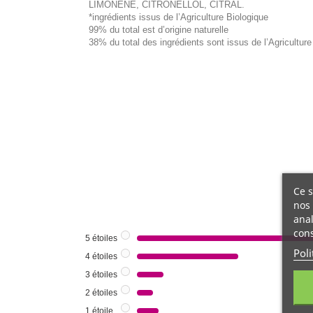
LIMONENE, CITRONELLOL, CITRAL.
*ingrédients issus de l’Agriculture Biologique
99% du total est d’origine naturelle
38% du total des ingrédients sont issus de l’Agriculture
Ce s
nos 
anal
cons
5
étoiles
Poli
4
étoiles
3
étoiles
2
étoiles
1
étoile