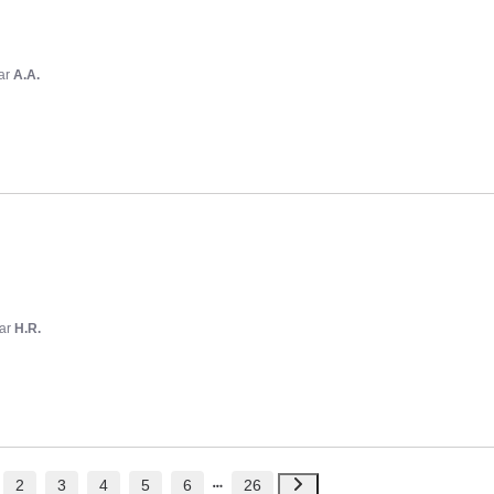
ar
A.A.
ar
H.R.
2
3
4
5
6
26