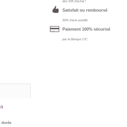
dés 55€ d‘achat !
Satisfait ou remboursé
99% d‘avis positifs
Paiement 100% sécurisé
par la Banque CIC
la
e durée