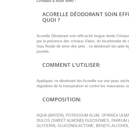
Cristaux d'Alun 50ml
!
ACORELLE DÉODORANT SOIN EFFI
QUOI ?
Acorelle Déodorant soin efficacité longue durée Cristaux 
par la présence des cristaux d'alun, du bicarbonate d
l'eau florale de reine des prés ; ce déodorant bio aide 
journée.
COMMENT L'UTILISER:
Appliquez ce déodorant bio Acorelle sur une peau sèche
régulation de la transpiration et contre les mauvaises o
COMPOSITION:
AQUA (WATER), POTASSIUM ALUM, SPIRAEA UL
DULCIS (SWEET ALMOND) OLEOSOMES, PARFUM 
GLYCERIN, GLUCONOLACTONE, BENZYL ALCOHOL,