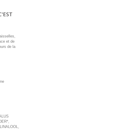
C'EST
aisselles,
uce et de
ours de la
nne
ALUS
DER*,
LINALOOL,