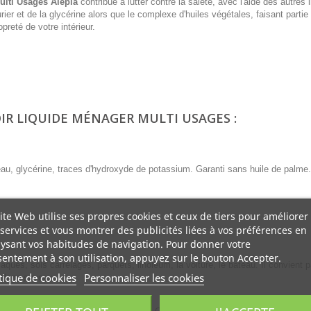
ulti Usages Alepia
contribue à lutter contre la saleté, avec l'aide des autres 
aurier et de la glycérine alors que le complexe d'huiles végétales, faisant partie
preté de votre intérieur.
IR LIQUIDE MÉNAGER MULTI USAGES :
r, eau, glycérine, traces d'hydroxyde de potassium. Garanti sans huile de palme.
ite Web utilise ses propres cookies et ceux de tiers pour améliorer
services et vous montrer des publicités liées à vos préférences en
ysant vos habitudes de navigation. Pour donner votre
entement à son utilisation, appuyez sur le bouton Accepter.
aques, sols carrelages, parquets, linoleum, la voiture, le bateau. Il convient 
tique de cookies
Personnaliser les cookies
pelage soyeux.