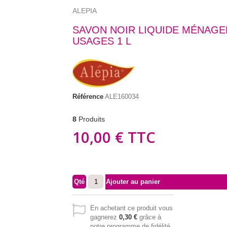
ALEPIA
SAVON NOIR LIQUIDE MÉNAGE
USAGES 1 L
Référence
ALE160034
8
Produits
10,00 €
TTC
Qté
Ajouter au panier
En achetant ce produit vous
gagnerez
0,30 €
grâce à
notre programme de fidélité.