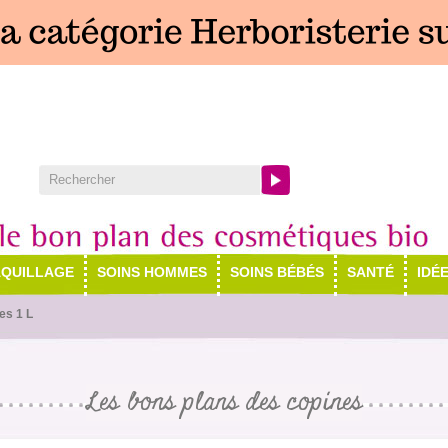
QUILLAGE
SOINS HOMMES
SOINS BÉBÉS
SANTÉ
IDÉ
es 1 L
Les bons plans des copines