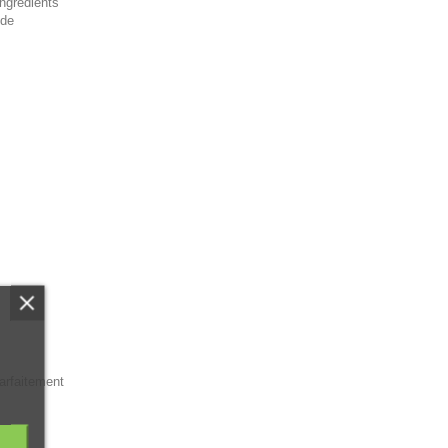
ingrédients
 de
parfaitement