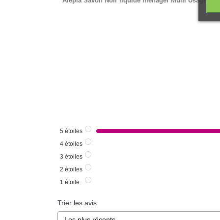
Alepia Savon Noir liquide ménager Multi Usages
- n
5
étoiles
4
étoiles
3
étoiles
2
étoiles
1
étoile
Trier les avis