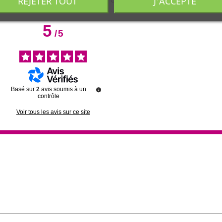
REJETER TOUT
J'ACCEPTE
aturel - EN VENTE SUR LE SITE Les Copines Bio.
5
/
5
Basé sur
2
avis soumis à un
contrôle
Voir tous les avis sur ce site