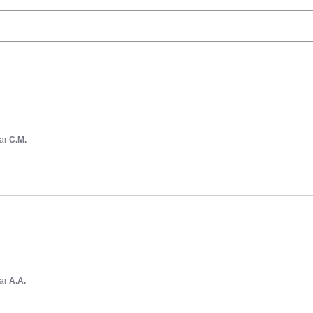
ar
C.M.
ar
A.A.