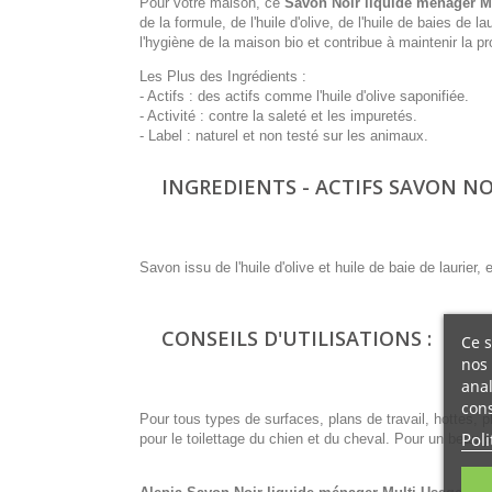
Pour votre maison, ce
Savon Noir liquide ménager M
de la formule, de l'huile d'olive, de l'huile de baies de l
l'hygiène de la maison bio et contribue à maintenir la pro
Les Plus des Ingrédients :
- Actifs : des actifs comme l'huile d'olive saponifiée.
- Activité : contre la saleté et les impuretés.
- Label : naturel et non testé sur les animaux.
INGREDIENTS - ACTIFS SAVON NO
Savon issu de l'huile d'olive et huile de baie de laurie
CONSEILS D'UTILISATIONS :
Ce s
nos 
anal
cons
Pour tous types de surfaces, plans de travail, hottes, pl
Poli
pour le toilettage du chien et du cheval. Pour un beau 