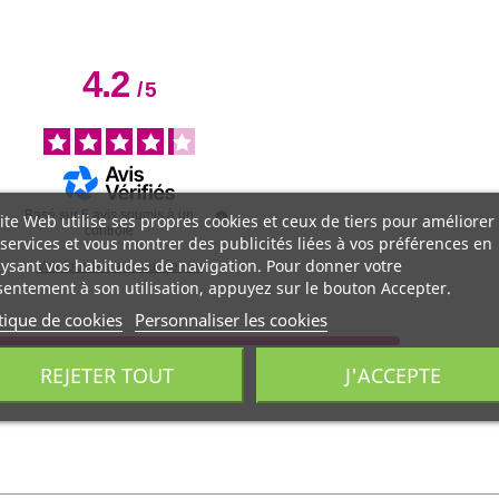
4.2
/
5
Basé sur
5
avis soumis à un
ite Web utilise ses propres cookies et ceux de tiers pour améliorer
contrôle
services et vous montrer des publicités liées à vos préférences en
ysant vos habitudes de navigation. Pour donner votre
Voir tous les avis sur ce site
entement à son utilisation, appuyez sur le bouton Accepter.
tique de cookies
Personnaliser les cookies
REJETER TOUT
J'ACCEPTE