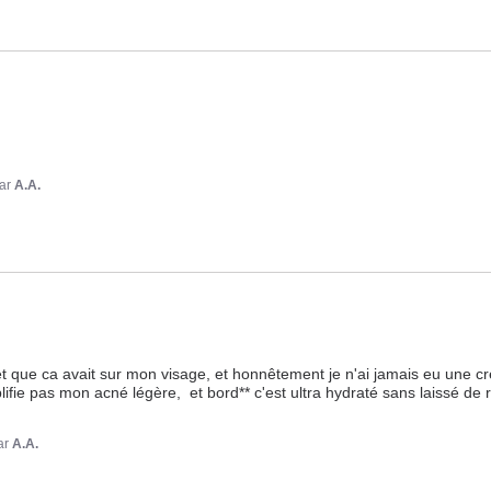
ar
A.A.
ffet que ca avait sur mon visage, et honnêtement je n'ai jamais eu une cr
fie pas mon acné légère,  et bord** c'est ultra hydraté sans laissé de r
ar
A.A.