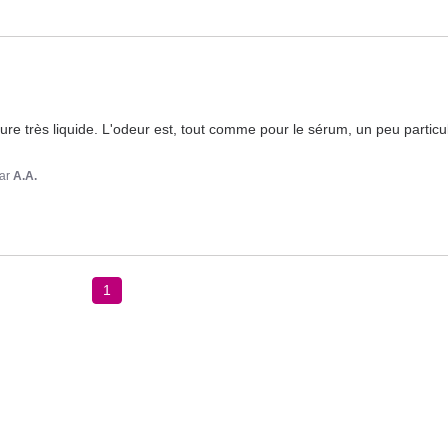
ure très liquide. L'odeur est, tout comme pour le sérum, un peu particul
ar
A.A.
1