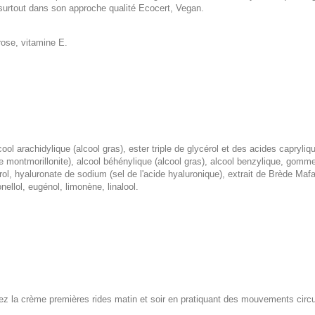
s surtout dans son approche qualité Ecocert, Vegan.
rose, vitamine E.
cool arachidylique (alcool gras), ester triple de glycérol et des acides capryliq
de montmorillonite), alcool béhénylique (alcool gras), alcool benzylique, gomm
rol, hyaluronate de sodium (sel de l'acide hyaluronique), extrait de Brède Maf
ellol, eugénol, limonène, linalool.
ez la crème premières rides matin et soir en pratiquant des mouvements circu