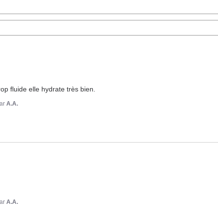
op fluide elle hydrate très bien.
ar
A.A.
ar
A.A.