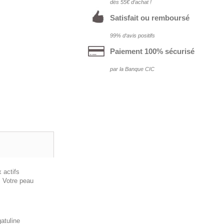
dés 55€ d‘achat !
Satisfait ou remboursé
99% d‘avis positifs
Paiement 100% sécurisé
par la Banque CIC
 actifs
. Votre peau
atuline