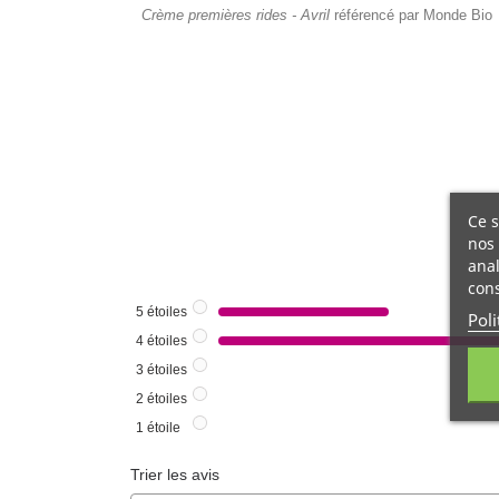
Crème premières rides - Avril
référencé par Monde Bio
Ce s
nos 
anal
cons
5
étoiles
Poli
4
étoiles
3
étoiles
2
étoiles
1
étoile
Trier les avis