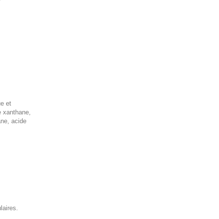
ue et
e xanthane,
ane, acide
laires.