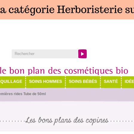
QUILLAGE
SOINS HOMMES
SOINS BÉBÉS
SANTÉ
IDÉ
mières rides Tube de 50ml
Les bons plans des copines