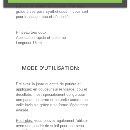
cosmétique
est idéal pour une application
parfaite de toutes les poudres. Très doux
grâce à ses poils synthétiques, il vous sert
pour le visage, cou et décolleté.
Pinceau très doux
Application rapide et uniforme
Longueur 16cm
MODE D'UTILISATION:
Prélevez la juste quantité de poudre et
appliquez en douceur sur le visage, cou et
décolleté. Il est spécialement conçu pour
une pause uniforme et naturelle comme un
voile invisible grâce à sa forme légèrement
évasée.
Petit plus:
vous pouvez également l'utiliser
avec une poudre de soleil pour une peau