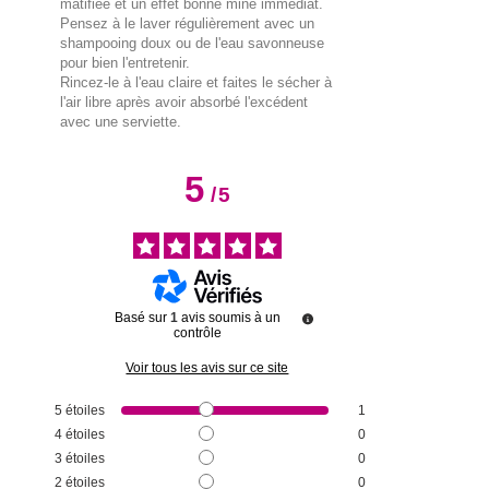
matifiée et un effet bonne mine immédiat.
Pensez à le laver régulièrement avec un
shampooing doux ou de l'eau savonneuse
pour bien l'entretenir.
Rincez-le à l'eau claire et faites le sécher à
l'air libre après avoir absorbé l'excédent
avec une serviette.
5
/
5
Basé sur
1
avis soumis à un
contrôle
Voir tous les avis sur ce site
5
étoiles
1
4
étoiles
0
3
étoiles
0
2
étoiles
0