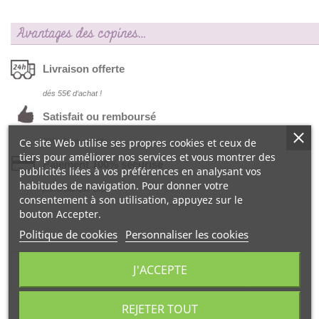
Avantages des copines…
Livraison offerte
dés 55€ d‘achat !
Satisfait ou remboursé
Ce site Web utilise ses propres cookies et ceux de
99% d‘avis positifs
tiers pour améliorer nos services et vous montrer des
Paiement 100% sécurisé
publicités liées à vos préférences en analysant vos
habitudes de navigation. Pour donner votre
par la Banque CIC
consentement à son utilisation, appuyez sur le
bouton Accepter.
Politique de cookies
Personnaliser les cookies
DESCRIPTION
J'ACCEPTE
REJETER TOUT
Le
Pinceau pro poudre Avril