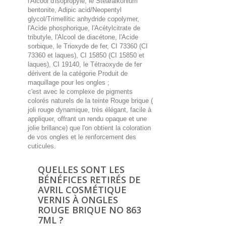
l'Alcool d'isopropyle, le Stearalkonium
bentonite, Adipic acid/Neopentyl
glycol/Trimellitic anhydride copolymer,
l'Acide phosphorique, l'Acétylcitrate de
tributyle, l'Alcool de diacétone, l'Acide
sorbique, le Trioxyde de fer, CI 73360 (CI
73360 et laques), CI 15850 (CI 15850 et
laques), CI 19140, le Tétraoxyde de fer
dérivent de la catégorie Produit de
maquillage pour les ongles ;
c'est avec le complexe de pigments
colorés naturels de la teinte Rouge brique (
joli rouge dynamique, très élégant, facile à
appliquer, offrant un rendu opaque et une
jolie brillance) que l'on obtient la coloration
de vos ongles et le renforcement des
cuticules.
QUELLES SONT LES
BÉNÉFICES RETIRÉS DE
AVRIL COSMÉTIQUE
VERNIS À ONGLES
ROUGE BRIQUE NO 863
7ML ?