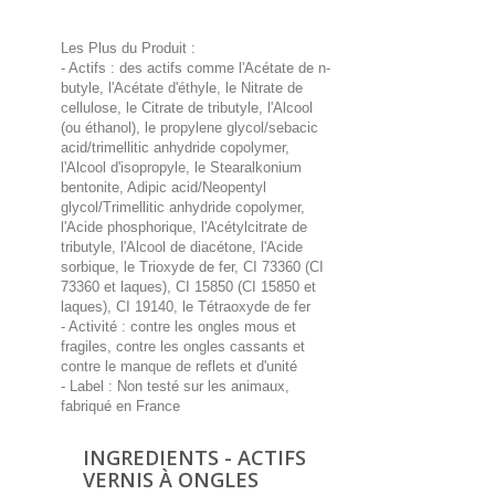
Les Plus du Produit :
- Actifs : des actifs comme l'Acétate de n-
butyle, l'Acétate d'éthyle, le Nitrate de
cellulose, le Citrate de tributyle, l'Alcool
(ou éthanol), le propylene glycol/sebacic
acid/trimellitic anhydride copolymer,
l'Alcool d'isopropyle, le Stearalkonium
bentonite, Adipic acid/Neopentyl
glycol/Trimellitic anhydride copolymer,
l'Acide phosphorique, l'Acétylcitrate de
tributyle, l'Alcool de diacétone, l'Acide
sorbique, le Trioxyde de fer, CI 73360 (CI
73360 et laques), CI 15850 (CI 15850 et
laques), CI 19140, le Tétraoxyde de fer
- Activité : contre les ongles mous et
fragiles, contre les ongles cassants et
contre le manque de reflets et d'unité
- Label : Non testé sur les animaux,
fabriqué en France
INGREDIENTS - ACTIFS
VERNIS À ONGLES