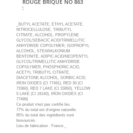
ROUGE BRIQUE NO 863
:
_BUTYL ACETATE, ETHYL ACETATE,
NITROCELLULOSE, TRIBUTYL
CITRATE, ALCOHOL, PROPYLENE
GLYCOL/SEBACIC ACID/TRIMELLITIC
ANHYDRIDE COPOLYMER, ISOPROPYL
ALCOHOL, STEARALKONIUM
BENTONITE, ADIPIC ACID/NEOPENTYL
GLYCOL/TRIMELLITIC ANHYDRIDE
COPOLYMER, PHOSPHORIC ACID,
ACETYL TRIBUTYL CITRATE,
DIACETONE ALCOHOL, SORBIC ACID,
IRON OXIDES (CI 77491), RED 30 (CI
73360), RED 7 LAKE (CI 15850), YELLOW
5 LAKE (CI 19140), IRON OXIDES (CI
77499)
Ce produit n'est pas certifié bio.
77% du total est d’origine naturelle.
85% du total des ingrédients sont
biosourcés.
Lieu de fabrication : France._