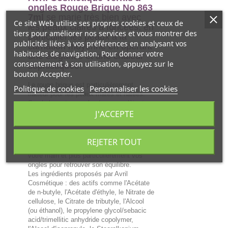
ongles Rouge Brique No 863
7ml
se marie très bien avec
Ce site Web utilise ses propres cookies et ceux de
les peaux claires à foncées, en
tiers pour améliorer nos services et vous montrer des
particulier les peaux à la
publicités liées à vos préférences en analysant vos
carnation moyenne en opérant
habitudes de navigation. Pour donner votre
une élégance et une chaleur
consentement à son utilisation, appuyez sur le
sophistiquée.
bouton Accepter.
Le rouge brique est particulièrement
Politique de cookies
Personnaliser les cookies
flatteur pour les peaux mates et hâlées.
Sa chaleur et sa profondeur complètent
J'ACCEPTE
bien ce type de carnation, créant un
équilibre harmonieux.
Avril Cosmétique Vernis à ongles
REJETER TOUT
Rouge Brique No 863
permet d'améliorer
votre main et plus particulièrement vos
ongles pour retrouver son équilibre.
Les ingrédients proposés par Avril
Cosmétique : des actifs comme l'Acétate
de n-butyle, l'Acétate d'éthyle, le Nitrate de
cellulose, le Citrate de tributyle, l'Alcool
(ou éthanol), le propylene glycol/sebacic
acid/trimellitic anhydride copolymer,