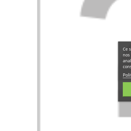
Ce s
nos 
anal
cons
Poli