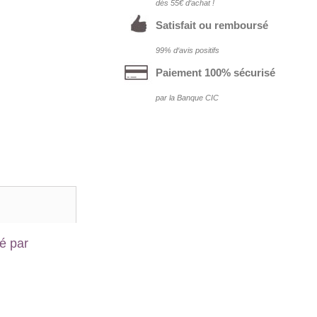
dés 55€ d‘achat !
Satisfait ou remboursé
99% d‘avis positifs
Paiement 100% sécurisé
par la Banque CIC
é par