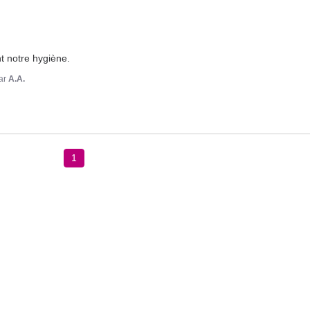
t notre hygiène.
ar
A.A.
1