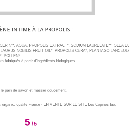
ÈNE INTIME À LA PROPOLIS :
YCERIN**, AQUA, PROPOLIS EXTRACT*, SODIUM LAURELATE**, OLEA 
*, LAURUS NOBILIS FRUIT OIL*, PROPOLIS CERA*, PLANTAGO LANCEOL
, POLLEN*
nts fabriqués à partir d’ingrédients biologiques_
ser le pain de savon et masser doucement.
s organic, qualité France
- EN VENTE SUR LE SITE Les Copines bio.
5
/
5