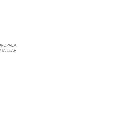
EUROPAEA
ATA LEAF