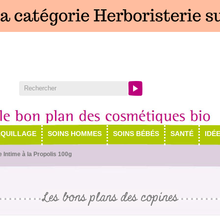
QUILLAGE
SOINS HOMMES
SOINS BÉBÉS
SANTÉ
IDÉ
 Intime à la Propolis 100g
Les bons plans des copines