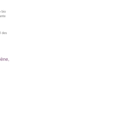
e
bio
ante
l des
iène,