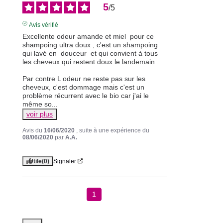
5
/
5
Avis vérifié
Excellente odeur amande et miel  pour ce 
shampoing ultra doux , c'est un shampoing 
qui lavé en  douceur  et qui convient à tous 
les cheveux qui restent doux le landemain

Par contre L odeur ne reste pas sur les 
cheveux, c'est dommage mais c'est un 
problème récurrent avec le bio car j'ai le 
même so
...
voir plus
Avis du
16/06/2020
, suite à une expérience du
08/06/2020
par
A.A.
Utile
(0)
Signaler
1