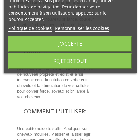
publicités liées à vos préférences en analysant vos
Ballot Flurin shampoing familial
habitudes de navigation. Pour donner votre
douceur de miel 30% de miel Grand cru
consentement à son utilisation, appuyez sur le
250ml
, produit d'hygiène pour les cheveux
bouton Accepter.
pour obtenir de nouveau brillance, douceur
et vitalité et pour avoir la beauté de vos
Politique de cookies
Personnaliser les cookies
cheveux.
J'ACCEPTE
PRÉSENTATION DU
PRODUIT :
REJETER TOUT
Retonifier votre chevelure afin de retrouver
de nouveau propreté et éclat et ainsi
intervenir dans la nutrition de votre cuir
chevelu et la stimulation de vos cellules
pour donner force, soyeux et brillance à
vos cheveux.
COMMENT L'UTILISER:
Une petite noisette suffit. Appliquer sur
cheveux mouillés. Masser et laisser agir
un moment pour un effet durable. Rincer.