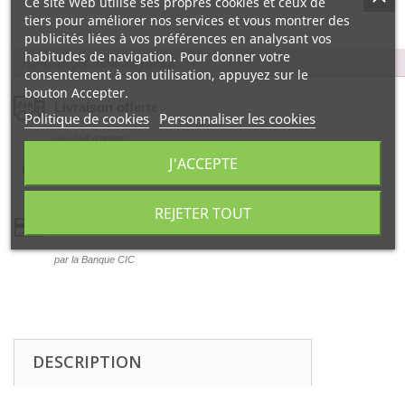
Ce site Web utilise ses propres cookies et ceux de
tiers pour améliorer nos services et vous montrer des
publicités liées à vos préférences en analysant vos
habitudes de navigation. Pour donner votre
Avantages des copines…
consentement à son utilisation, appuyez sur le
bouton Accepter.
Livraison offerte
Politique de cookies
Personnaliser les cookies
dés 55€ d‘achat !
J'ACCEPTE
Satisfait ou remboursé
99% d‘avis positifs
REJETER TOUT
Paiement 100% sécurisé
par la Banque CIC
DESCRIPTION