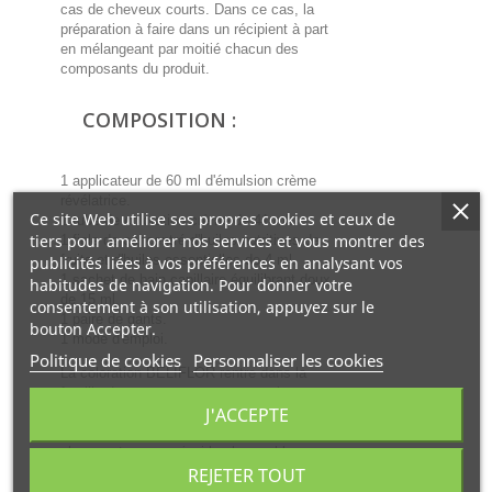
cas de cheveux courts. Dans ce cas, la
préparation à faire dans un récipient à part
en mélangeant par moitié chacun des
composants du produit.
COMPOSITION :
1 applicateur de 60 ml d'émulsion crème
révélatrice.
Ce site Web utilise ses propres cookies et ceux de
1 tube de coloration crème de 41 ml.
tiers pour améliorer nos services et vous montrer des
1 fiole de concentré d'huiles nutritives de
fruits et d'huiles essentielles de 4 ml.
publicités liées à vos préférences en analysant vos
1 sachet de bain capillaire équilibrant doux
habitudes de navigation. Pour donner votre
de 15 ml.
consentement à son utilisation, appuyez sur le
1 paire de gants.
bouton Accepter.
1 mode d'emploi.
Politique de cookies
Personnaliser les cookies
La coloration BELIFLOR rentre dans la
famille des permanentes tout en s’en
J'ACCEPTE
écartant par sa composition sans
ammoniaque. Elle pénètre la fibre du
cheveu et couvre ainsi le cheveu blanc.
REJETER TOUT
Elle permet de gagner ou perdre 3 tons.
Cependant le très faible pourcentage