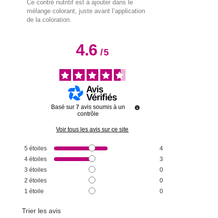
Ce contré nutritif est à ajouter dans le
mélange colorant, juste avant l’application
de la coloration.
4.6
/
5
Basé sur
7
avis soumis à un
contrôle
Voir tous les avis sur ce site
5
étoiles
4
4
étoiles
3
3
étoiles
0
2
étoiles
0
1
étoile
0
Trier les avis