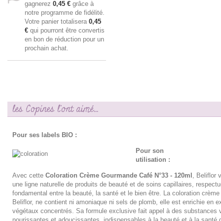
gagnerez
0,45 €
grâce à
notre programme de fidélité.
Votre panier totalisera
0,45
€
qui pourront être convertis
en bon de réduction pour un
prochain achat.
les Copines l'ont aimé...
Pour ses labels BIO :
Pour son
utilisation :
Avec cette
Coloration Crème Gourmande Café N°33 - 120ml
, Beliflor
une ligne naturelle de produits de beauté et de soins capillaires, respectu
fondamental entre la beauté, la santé et le bien être. La coloration crèm
Beliflor, ne contient ni amoniaque ni sels de plomb, elle est enrichie en ex
végétaux concentrés. Sa formule exclusive fait appel à des substances 
nourissantes et adoucissantes, indispensables à la beauté et à la santé