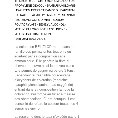
TRIDECETH-10 - CETRIMONIUM CHLORIDE -
PROPYLENE GLYCOL - BAMBUSA VULGARIS
LEAF/STEM EXTRACT/BAMBOO LEAF/STEM
EXTRACT - PALMITOYL MYRISTYL SERINATE -
PEG-8/SMDI COPOLYMER - SODIUM
POLYACRYLATE - BENZYL ALCOHOL -
METHYLCHLOROISOTHIAZOLINONE -
METHYLISOTHIAZOLINONE -
PARFUM/FRAGRANCE.
La coloration BELIFLOR rentre dans la
famille des permanentes tout en s’en
écartant par sa composition sans
ammoniaque. Elle pénètre la fibre du
cheveu et couvre ainsi le cheveu blanc.
Elle permet de gagner ou perdre 3 tons.
Cependant le très faible pourcentage
d’oxydants de coloration (résorcine,
paraphénylènediamine, eau oxygénée)
entrant dans sa composition fait que la
coloration s’estompe au fur et à mesure
des shampooings. C’ est pourquoi il est
conseillé de refaire la couleur toutes les 4
semaines environ.
La résorcine dont le taux n’excède pas 0,1