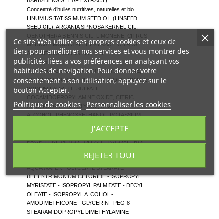
BARBADENSIS LEAF EXTRACT).
Concentré d’huiles nutritives, naturelles et bio
LINUM USITATISSIMUM SEED OIL (LINSEED
SEED OIL), ARGANIA SPINOSA KERNEL OIL,
OENOTHERA BIENNIS OIL, LIMONENE, CITRUS
Ce site Web utilise ses propres cookies et ceux de
MEDICA LIMONUM PEEL EXTRACT, CITRUS
tiers pour améliorer nos services et vous montrer des
AURANTIUM DULCIS PEEL OIL.
publicités liées à vos préférences en analysant vos
Bain capillaire
habitudes de navigation. Pour donner votre
AQUA/WATER, COCAMIDOPROPYL BETAINE,
consentement à son utilisation, appuyez sur le
COCO-GLUCOSIDE, PEG-15 COCOPOLYAMINE,
bouton Accepter.
SODIUM LAURETH SULFATE,
COCAMIDOPROPYLAMINE OXIDE, CITRIC
Politique de cookies
Personnaliser les cookies
ACID, PROPYLENE GLYCOL, BENZYL
ALCOHOL, PHENOXYETHANOL, POTASSIUM
SORBATE, TRITICUM VULGARE BRAN
J'ACCEPTE
EXTRACT/WHEAT BRAN EXTRACT, PEG-55
PROPYLENE GLYCOL OLEATE, TOCOPHEROL,
CI 42090, PARFUM/FRAGRANCE.
REJETER TOUT
Masque capillaire aux extraits de Bambou
AQUA/WATER - GLYCERYL STEARATE -
BEHENTRIMONIUM CHLORIDE - ISOPROPYL
MYRISTATE - ISOPROPYL PALMITATE - DECYL
OLEATE - ISOPROPYL ALCOHOL -
AMODIMETHICONE - GLYCERIN - PEG-8 -
STEARAMIDOPROPYL DIMETHYLAMINE -