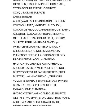
GLYCERIN, DISODIUM PYROPHOSPHATE,
TETRASODIUM PYROPHOSPHATE,
OXYQUINOLINE SULFATE.
Crème colorante
AQUA (WATER), ETHANOLAMINE, SODIUM
COCO-SULFATE, MYRISTYL ALCOHOL,
COCAMIDE MEA, COCAMIDE MIPA, CETEARYL
ALCOHOL, COCAMIDOPROPYL BETAINE,
OLETH-20, TETRASODIUM EDTA, SODIUM
SULFITE, PARFUM (FRAGRANCE), p-
PHENYLENEDIAMINE, RESORCINOL, 4-
CHLORORESORCINOL, SIMMONDSIA
CHINENSIS SEED OIL (JOJOBA SEED OIL),
PROPYLENE GLYCOL, 4-AMINO-2-
HYDROXYTOLUENE, p-AMINOPHENOL,
ASCORBIC ACID, 2-METHYLRESORCINOL,
BUTYROSPERMUM PARKII BUTTER (SHEA
BUTTER), m-AMINOPHENOL, TRITICUM
VULGARE (WHEAT) BRAN EXTRACT (WHEAT
BRAN EXTRACT), PHENYL METHYL
PYRAZOLONE, 2-AMINO-4-
HYDROXYETHYLAMINOANISOLE SULFATE,
OLETH-5 PHOSPHATE, DIOLEYL PHOSPHATE,
ALOE BARBADENSIS EXTRACT (ALOE