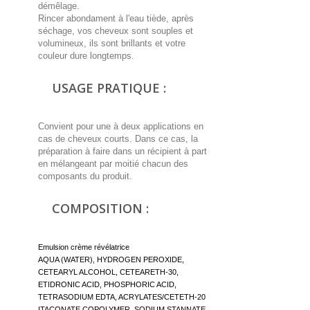
démêlage.
Rincer abondament à l'eau tiède, après
séchage, vos cheveux sont souples et
volumineux, ils sont brillants et votre
couleur dure longtemps.
USAGE PRATIQUE :
Convient pour une à deux applications en
cas de cheveux courts. Dans ce cas, la
préparation à faire dans un récipient à part
en mélangeant par moitié chacun des
composants du produit.
COMPOSITION :
Emulsion crème révélatrice
AQUA (WATER), HYDROGEN PEROXIDE,
CETEARYL ALCOHOL, CETEARETH-30,
ETIDRONIC ACID, PHOSPHORIC ACID,
TETRASODIUM EDTA, ACRYLATES/CETETH-20
ITACONATE COPOLYMER, SODIUM STANNATE,