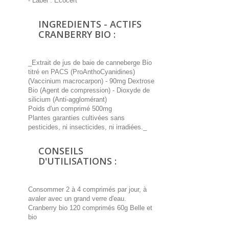
- Label : Ecocert
INGREDIENTS - ACTIFS
CRANBERRY BIO :
_Extrait de jus de baie de canneberge Bio
titré en PACS (ProAnthoCyanidines)
(Vaccinium macrocarpon) - 90mg Dextrose
Bio (Agent de compression) - Dioxyde de
silicium (Anti-agglomérant)
Poids d'un comprimé 500mg
Plantes garanties cultivées sans
pesticides, ni insecticides, ni irradiées._
CONSEILS
D'UTILISATIONS :
Consommer 2 à 4 comprimés par jour, à
avaler avec un grand verre d'eau.
Cranberry bio 120 comprimés 60g Belle et
bio