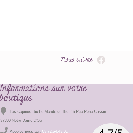
Nous suivre
Informations sur votre
boutique
Les Copines Bio Le Monde du Bio, 15 Rue René Cassin
37390 Notre Dame D'Oé
Appelez-nous au :
09.72.54.43.01