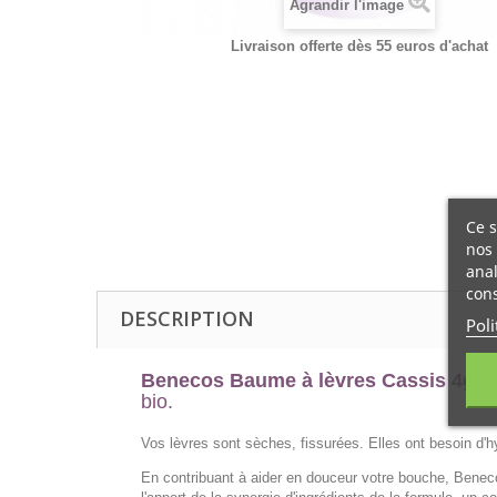
Agrandir l'image
Livraison offerte dès 55 euros d'achat
Ce s
nos 
anal
cons
DESCRIPTION
Poli
Benecos Baume à lèvres Cassis 4gr
e
bio.
Vos lèvres sont sèches, fissurées. Elles ont besoin d'
En contribuant à aider en douceur votre bouche, Beneco