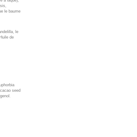
re à laque),
sis,
que le baume
ndelilla, le
'Huile de
euphorbia
a cacao seed
ugenol.