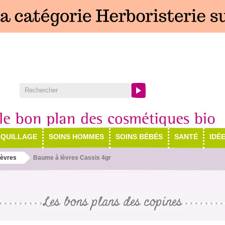
QUILLAGE
SOINS HOMMES
SOINS BÉBÉS
SANTÉ
IDÉ
lèvres
Baume à lèvres Cassis 4gr
Les bons plans des copines