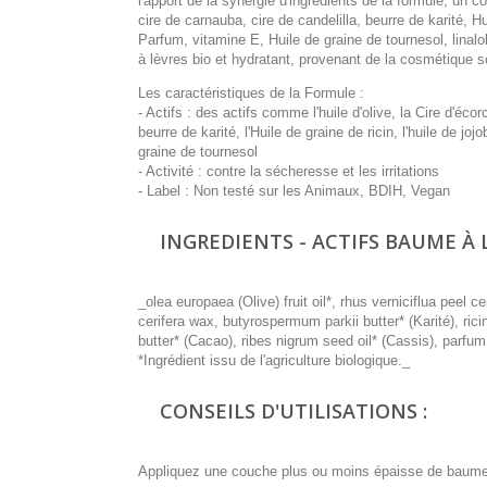
l'apport de la synergie d'ingrédients de la formule, un c
cire de carnauba, cire de candelilla, beurre de karité, H
Parfum, vitamine E, Huile de graine de tournesol, linalo
à lèvres bio et hydratant, provenant de la cosmétique so
Les caractéristiques de la Formule :
- Actifs : des actifs comme l'huile d'olive, la Cire d'écor
beurre de karité, l'Huile de graine de ricin, l'huile de jo
graine de tournesol
- Activité : contre la sécheresse et les irritations
- Label : Non testé sur les Animaux, BDIH, Vegan
INGREDIENTS - ACTIFS BAUME À L
_olea europaea (Olive) fruit oil*, rhus verniciflua peel 
cerifera wax, butyrospermum parkii butter* (Karité), r
butter* (Cacao), ribes nigrum seed oil* (Cassis), parfum,
*Ingrédient issu de l'agriculture biologique._
CONSEILS D'UTILISATIONS :
Appliquez une couche plus ou moins épaisse de baume à 