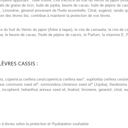
omplexe apportant : huile d'olive, Cire d'écorce du fruit du Vernis du japon (Arb
uile de graine de ricin, huile de jojoba, beurre de cacao, huile de pépins de cas
l, Limonène, géraniol provenant de l'huile essentielle, Citral, eugénol, tandis 
in des lèvres bio, contribue à maintenir la protection de vos lèvres.
ce du fruit du Vernis du japon (Arbre à laque), la cire de carnauba, la cire de ca
joba, le beurre de cacao, l'huile de pépins de cassis, le Parfum, la vitamine E, l
ÈVRES CASSIS :
cera, copernicia cerifera cera/copernicia cerifera wax*, euphorbia cerifera cera/
icinus communis seed oil*, simmondsia chinensis seed oil* (Jojoba), theobrom
 tocopherol, helianthus annuus seed oil, linalool, limonene, geraniol, citral, e
lèvres selon la protection et l'hydratation souhaitée