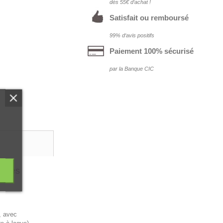
dés 55€ d‘achat !
Satisfait ou remboursé
99% d‘avis positifs
Paiement 100% sécurisé
par la Banque CIC
pines
, avec