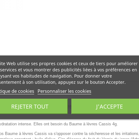
ite Web utilise ses propres cookies et ceux de tiers pour améliorer
services et vous montrer des publicités liées à vos préférences en
ysant vos habitudes de navigation. Pour donner votre
entement à son utilisation, appuyez sur le bouton Accepter.
tique de cookies
Personnaliser les cookies
REJETER TOUT
J'ACCEPTE
st un produit de soin pour les lèvres proposé par Les co
hydratation intense. Elles ont besoin du Baume à lèvres Cassis 4g.
s Baume à lèvres Cassis va s'opposer contre la sécheresse et les irritations