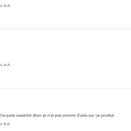
ar
A.A.
ar
A.A.
l'ai juste swatché donc je n'ai pas encore d'avis sur ce produit.
ar
A.A.