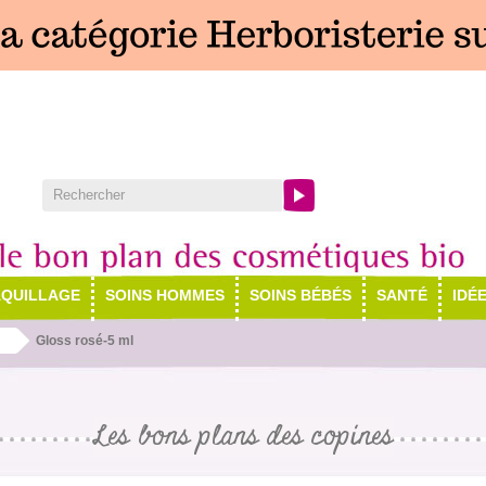
QUILLAGE
SOINS HOMMES
SOINS BÉBÉS
SANTÉ
IDÉ
Gloss rosé-5 ml
Les bons plans des copines