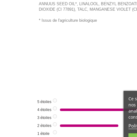
ANNUUS SEED OIL*, LINALOOL, BENZYL BENZOATE (+/
DIOXIDE (CI 77891), TALC, MANGANESE VIOLET (CI
* Issus de l'agriculture biologique
Ce s
5
étoiles
nos 
4
étoiles
anal
cons
3
étoiles
Poli
2
étoiles
1
étoile