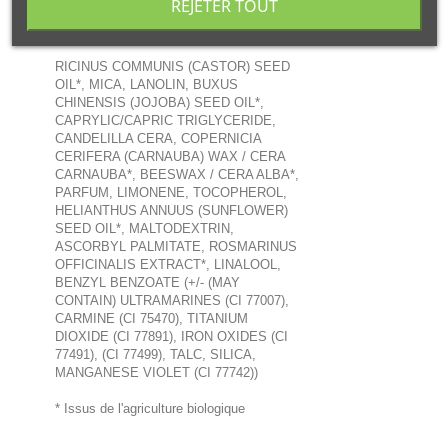
REJETER TOUT
INGRÉDIENTS :
RICINUS COMMUNIS (CASTOR) SEED
OIL*, MICA, LANOLIN, BUXUS
CHINENSIS (JOJOBA) SEED OIL*,
CAPRYLIC/CAPRIC TRIGLYCERIDE,
CANDELILLA CERA, COPERNICIA
CERIFERA (CARNAUBA) WAX / CERA
CARNAUBA*, BEESWAX / CERA ALBA*,
PARFUM, LIMONENE, TOCOPHEROL,
HELIANTHUS ANNUUS (SUNFLOWER)
SEED OIL*, MALTODEXTRIN,
ASCORBYL PALMITATE, ROSMARINUS
OFFICINALIS EXTRACT*, LINALOOL,
BENZYL BENZOATE (+/- (MAY
CONTAIN) ULTRAMARINES (CI 77007),
CARMINE (CI 75470), TITANIUM
DIOXIDE (CI 77891), IRON OXIDES (CI
77491), (CI 77499), TALC, SILICA,
MANGANESE VIOLET (CI 77742))
* Issus de l'agriculture biologique