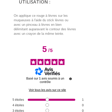
UTILISATION :
On applique ce rouge à lèvres sur les
muqueuses à l'aide du stick lèvres ou
avec un pinceau à lèvres en bien
délimitant auparavant le contour des lèvres
avec un crayon de la même teinte.
5
/
5
Basé sur
1
avis soumis à un
contrôle
Voir tous les avis sur ce site
5
étoiles
1
4
étoiles
0
3
étoiles
0