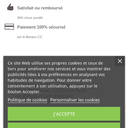
Satisfait ou remboursé
99% d‘avis positifs
Paiement 100% sécurisé
par la Banque CIC
Ce site Web utilise ses propres cookies et ceux de
DESCRIPTION
tiers pour améliorer nos services et vous montrer des
publicités liées à vos préférences en analysant vos
habitudes de navigation. Pour donner votre
Le
Rouge à lèvres Rose Hot
consentement à son utilisation, appuyez sur le
Pink Benecos
, enrichi en huile
bouton Accepter.
de jojoba et cire d'abeille,
Politique de cookies
Personnaliser les cookies
sublime, hydrate et protège.
J'ACCEPTE