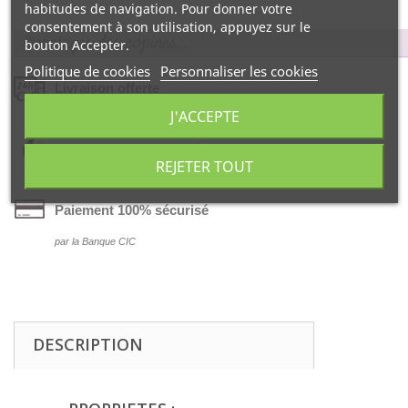
habitudes de navigation. Pour donner votre
consentement à son utilisation, appuyez sur le
Avantages des copines…
bouton Accepter.
Politique de cookies
Personnaliser les cookies
Livraison offerte
J'ACCEPTE
dés 55€ d‘achat !
Satisfait ou remboursé
REJETER TOUT
99% d‘avis positifs
Paiement 100% sécurisé
par la Banque CIC
DESCRIPTION