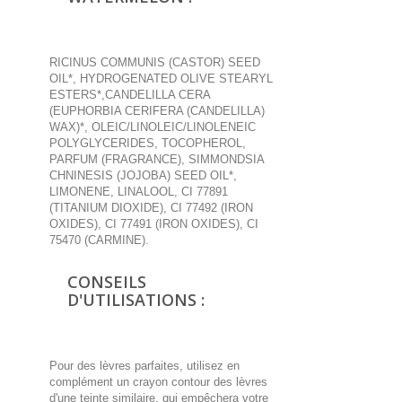
RICINUS COMMUNIS (CASTOR) SEED
OIL*, HYDROGENATED OLIVE STEARYL
ESTERS*,CANDELILLA CERA
(EUPHORBIA CERIFERA (CANDELILLA)
WAX)*, OLEIC/LINOLEIC/LINOLENEIC
POLYGLYCERIDES, TOCOPHEROL,
PARFUM (FRAGRANCE), SIMMONDSIA
CHNINESIS (JOJOBA) SEED OIL*,
LIMONENE, LINALOOL, CI 77891
(TITANIUM DIOXIDE), CI 77492 (IRON
OXIDES), CI 77491 (IRON OXIDES), CI
75470 (CARMINE).
CONSEILS
D'UTILISATIONS :
Pour des lèvres parfaites, utilisez en
complément un crayon contour des lèvres
d'une teinte similaire, qui empêchera votre