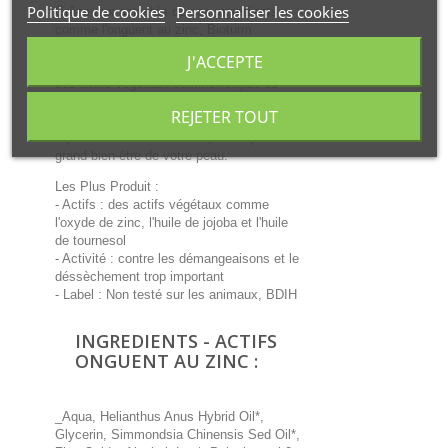
Politique de cookies
Personnaliser les cookies
Grâce aux activités de ses ingrédients
comme l'onguent au zinc, Bioturm
Onguent au zinc permet d'obtenir
J'ACCEPTE
hydratation et confort ;
des actifs végétaux comme l'oxyde de
zinc, l'huile de jojoba et l'huile de tournesol
REJETER TOUT
agissent sur les zones irritées de
l'épiderme et les renforcer pour le plus
grand bien-être de votre peau.
Les Plus Produit :
- Actifs : des actifs végétaux comme
l'oxyde de zinc, l'huile de jojoba et l'huile
de tournesol
- Activité : contre les démangeaisons et le
déssèchement trop important
- Label : Non testé sur les animaux, BDIH
INGREDIENTS - ACTIFS
ONGUENT AU ZINC :
_Aqua, Helianthus Anus Hybrid Oil*,
Glycerin, Simmondsia Chinensis Sed Oil*,