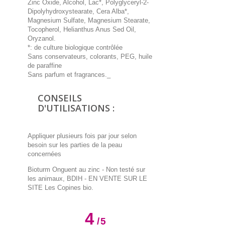
Zinc Oxide, Alcohol, Lac*, Polyglyceryl-2-
Dipolyhydroxystearate, Cera Alba*,
Magnesium Sulfate, Magnesium Stearate,
Tocopherol, Helianthus Anus Sed Oil,
Oryzanol.
*: de culture biologique contrôlée
Sans conservateurs, colorants, PEG, huile
de paraffine
Sans parfum et fragrances._
CONSEILS
D'UTILISATIONS :
Appliquer plusieurs fois par jour selon
besoin sur les parties de la peau
concernées
Bioturm Onguent au zinc - Non testé sur
les animaux, BDIH
- EN VENTE SUR LE
SITE Les Copines bio.
4
/
5