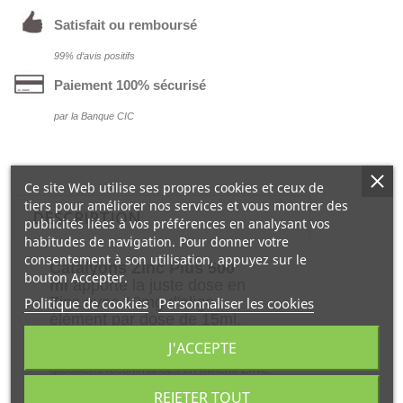
Satisfait ou remboursé
99% d‘avis positifs
Paiement 100% sécurisé
par la Banque CIC
Ce site Web utilise ses propres cookies et ceux de
tiers pour améliorer nos services et vous montrer des
DESCRIPTION
publicités liées à vos préférences en analysant vos
habitudes de navigation. Pour donner votre
consentement à son utilisation, appuyez sur le
Catalyons Zinc Plus 500
bouton Accepter.
ml
apporte la juste dose en
Zinc avec 10mg d'oligo-
Politique de cookies
Personnaliser les cookies
élément par dose de 15ml.
J'ACCEPTE
Cette dose de 10mg respecte les apports
quotidiens recommandés en minéral ZINC.
REJETER TOUT
Le zinc sous forme d'oligo-élément