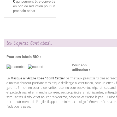
€
qui pourront être convertis
en bon de réduction pour un
prochain achat.
les Copines l'ont aimé...
Pour ses labels BIO :
Pour son
utilisation :
Le
Masque à l'Argile Rose 100ml Cattier
permet aux peaux sensibles et réacti
d'un soin douceur purifiant sans risque d'allergie ni d'irritation, pour un effet 
garanti. Enrichi en beurre de karité, reconnu pour ses vertus réparatrices, ant
et protectrices, et en menthe poivrée, aux propriétés rafraîchissantes, antisept
stimulantes, il adoucit et nourrit l'épiderme, détoxifie et clarifie la peau. Grâce 
micro-nutriments de l'argile, il apporte minéraux et oligo-éléments nécessaires 
l'éclat de la peau.