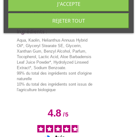
- sans conservateur de synthèse non autorisé
J'ACCEPTE
- sans silicone
- sans ingrédient issu de la pétrochimie
- sans matière première d'origine animale
REJETER TOUT
Ingrédients :
Aqua, Kaolin, Helianthus Annuus Hybrid
Oil*, Glyceryl Stearate SE, Glycerin,
Xanthan Gum, Benzyl Alcohol, Parfum,
Tocopherol, Lactic Acid, Aloe Barbadensis
Leaf Juice Powder*, Hydrolyzed Linseed
Extract*, Sodium Benzoate.
99% du total des ingrédients sont d'origine
naturelle
10% du total des ingrédients sont issus de
l'agriculture biologique
4.8
/
5