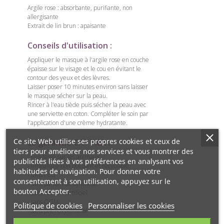
Argile rose : absorbante, purifiante, non
allergisante
Extrait de lin brun : apaisante
Conseils d'utilisation :
Appliquer le masque à l'argile rose en couche
épaisse sur le visage et le cou en évitant le
contour des yeux et des lèvres.
Laisser poser 10 minutes environ sans laisser
le masque sécher sur la peau.
Rincer à l'eau tiède puis sécher la peau avec
une serviette en coton. Compléter le soin par
l'application d'une crème hydratante.
Ce site Web utilise ses propres cookies et ceux de
La garantie CATTIER :
tiers pour améliorer nos services et vous montrer des
- non testé sur les animaux
publicités liées à vos préférences en analysant vos
- emballage non polluant et recyclable
habitudes de navigation. Pour donner votre
- sans PEG
consentement à son utilisation, appuyez sur le
- sans parfum de synthèse
bouton Accepter.
- sans colorant artificiel
- sans OGM
Politique de cookies
Personnaliser les cookies
- sans phenoxyethanol
- sans paraben