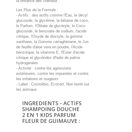
la brillance des cheveux
Les Plus de la Formule :
- Actifs : des actifs comme l'Eau, le décyl
glucoside, la glycérine, la bétaine de coco,
le Parfum, l'Oléate de glycéryle, le Coco-
glucoside, le benzoate de sodium, l'acide
citrique, l'Oxyde de dioctyle, la gomme
xanthane, la Gomme carraghénane, le Jus
de feuille d'aloe vera en poudre, l'Acide
benzoïque, la vitamine E, l'Ester d'acide
citrique et glycérides d'huile de palme
hydrogénées
- Activité : contre les agressions
extérieures, contre les impuretés et contre
les irritations et rougeurs
- Label : Cosmébio, Ecocert, Non testé sur
les animaux
INGREDIENTS - ACTIFS
SHAMPOING DOUCHE
2 EN 1 KIDS PARFUM
FLEUR DE GUIMAUVE :