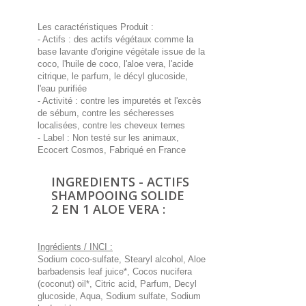
Les caractéristiques Produit :
- Actifs : des actifs végétaux comme la
base lavante d'origine végétale issue de la
coco, l'huile de coco, l'aloe vera, l'acide
citrique, le parfum, le décyl glucoside,
l'eau purifiée
- Activité : contre les impuretés et l'excès
de sébum, contre les sécheresses
localisées, contre les cheveux ternes
- Label : Non testé sur les animaux,
Ecocert Cosmos, Fabriqué en France
INGREDIENTS - ACTIFS
SHAMPOOING SOLIDE
2 EN 1 ALOE VERA :
Ingrédients / INCI :
Sodium coco-sulfate, Stearyl alcohol, Aloe
barbadensis leaf juice*, Cocos nucifera
(coconut) oil*, Citric acid, Parfum, Decyl
glucoside, Aqua, Sodium sulfate, Sodium