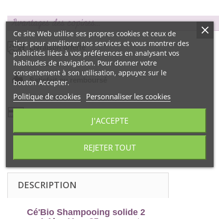
Avantages des copines…
Ce site Web utilise ses propres cookies et ceux de
tiers pour améliorer nos services et vous montrer des
Livraison offerte
publicités liées à vos préférences en analysant vos
habitudes de navigation. Pour donner votre
dés 55€ d‘achat !
consentement à son utilisation, appuyez sur le
Satisfait ou remboursé
bouton Accepter.
Politique de cookies
Personnaliser les cookies
99% d‘avis positifs
Paiement 100% sécurisé
J'ACCEPTE
par la Banque CIC
REJETER TOUT
DESCRIPTION
Cé'Bio Shampooing solide 2